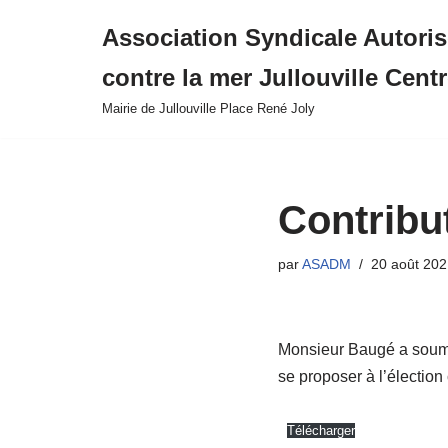
Association Syndicale Autori
Aller
contre la mer Jullouville Cent
au
contenu
Mairie de Jullouville Place René Joly
Contribu
par
ASADM
20 août 202
Monsieur Baugé a soumis
se proposer à l’élection
Télécharger