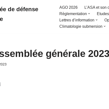
AGO 2026
L’ASA et son 
sée de défense
Règlementation
Etudes 
re
Lettres d’information
Op
Climatologie submersion
assemblée générale 202
2023
r