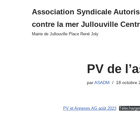
Association Syndicale Autori
Aller
contre la mer Jullouville Cent
au
contenu
Mairie de Jullouville Place René Joly
PV de l’
par
ASADM
18 octobre 
PV et Annexes AG août 2023
Télécharge