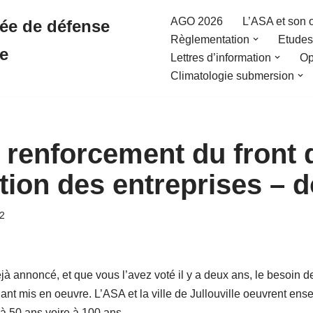
AGO 2026
L’ASA et son 
sée de défense
Règlementation
Etudes 
re
Lettres d’information
Op
Climatologie submersion
 renforcement du front 
tion des entreprises – d
2
annoncé, et que vous l’avez voté il y a deux ans, le besoin de 
nt mis en oeuvre. L’ASA et la ville de Jullouville oeuvrent ens
 à 50 ans voire à 100 ans.