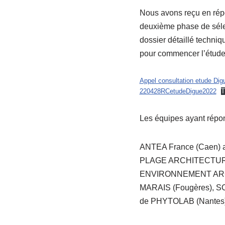
Nous avons reçu en répo
deuxième phase de sélec
dossier détaillé techniq
pour commencer l’étude
Appel consultation etude Dig
220428RCetudeDigue2022
T
Les équipes ayant répon
ANTEA France (Caen) a
PLAGE ARCHITECTURE E
ENVIRONNEMENT ARCHIT
MARAIS (Fougères), S
de PHYTOLAB (Nantes)