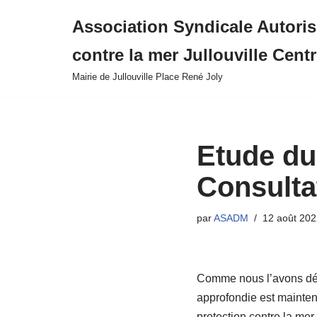
Association Syndicale Autori
Aller
contre la mer Jullouville Cent
au
contenu
Mairie de Jullouville Place René Joly
Etude du
Consulta
par
ASADM
12 août 202
Comme nous l’avons déjà 
approfondie est maintena
protection contre la mer