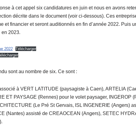
nse à cet appel six candidatures en juin et nous en avons reten
tion décrite dans le document (voir ci-dessous). Ces entreprise
ue et financier et seront auditionnés en fin d’année 2022. Puis 
 en 2023.
ue 2022
Télécharger
élécharger
du sont au nombre de six. Ce sont :
ssocié à VERT LATITUDE (paysagiste à Caen), ARTELIA (Caen
T PAYSAGE (Rennes) pour le volet paysager, INGEROP (Re
ECTURE (Le Pré St Gervais, ISL INGENERIE (Angers) as
CE (Nantes) assisté de CREAOCEAN (Angers), SETEC HYDRA
.